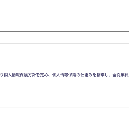
り個人情報保護方針を定め、個人情報保護の仕組みを構築し、全従業員
、個人情報への不正アクセス・紛失・破損・改ざん・漏洩などを防止す
個人情報の厳重な管理を行ないます。